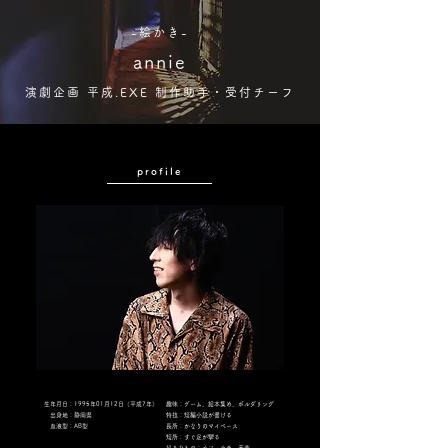
-絵かき-
annie
演劇企画 平成.EXE 制作助手・受付チーフ
profile
​生年月日：1995年01月12日（平成7年）
趣味：ゲーム、絵本集め、ボルダリング
出身地：静岡県
特技：短編小説が書ける
血液型：AB型
長所：かなりのマイペース
短所：すぐ足が攣る