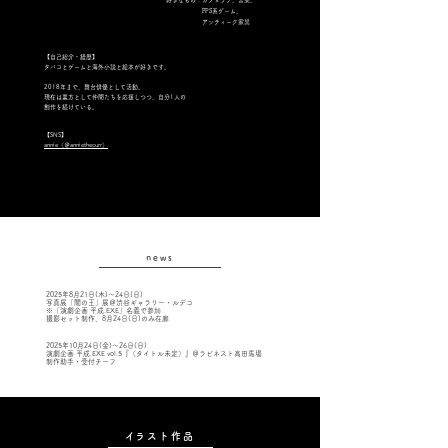
​好きなもの：カフェラテ、音楽、
FPS系ゲーム、
アンティーク家具
【自己紹介・経歴】
タバコとゲームと海外小説と絵本が好きです。
2018年まで、舞台俳優として活動。
現在は裏方として仲間たちを応援しつつ、自分1人の
創作を続けている。
【SNS】
​annie（＠anniethecurr）
​news
2025年8月21日(木)～24日(日)
写真展「闇の王」展＠渋谷ギャラリー・ルデコ
※「演劇企画 平成.EXE」名義で参加
撮影セット制作、8月24日(日)のみ在廊
2025年10月24日(金)～26日(日)
演劇企画 平成.EXE vol.5『（タイトル未定）』＠ラビネスト高田馬場
制作助手・受付チーフ​
​イラスト作品