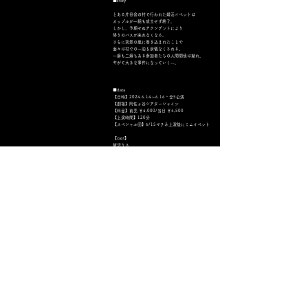
​■story
​とある片田舎の村で行われた婚活イベントは
カップルが一組も成立せず終了。
しかし、予期せぬアクシデントにより
帰りのバスが来れなくなる。
さらに突然の嵐に巻き込まれたことで
面々は村での一泊を余儀なくされる。
一癖も二癖もある参加者たちの人間関係は拗れ、
やがて大きな事件になっていく…。
​■data
【日時】2024.6.14～6.16・全5公演
【劇場】阿佐ヶ谷シアターシャイン
【料金】​前売 ￥4,000/当日 ￥4,500
【上演時間】120分​
​【スペシャル回】
6/15マチネ上演後にミニイベント​
​【cast】
​飯沼りさ
​相原 美沙（​劇団ヘロヘロQカムパニー）
梅﨑 信一​（​劇団「治外法権」）
​大沢 風琴
​狩野 三四郎
​蔵谷 日向（​アミティープロモーション）
小池万瑠美​
​小針悠輝
澁谷遼平
​橘 佳佑
​常田 歩夢（​ダーナ・ワークス）
​藤松えいら​​​​​
​遠野 沙樹
【staff】
​脚本・演出：八木詠子
音響：北爪裕生
照明：八木詠子
​ 舞台装置：藤松えいら、紗乙女つくも
受付：annie
撮影：みなせ​
舞台監督：藤松えいら
主宰・制作：藤松えいら