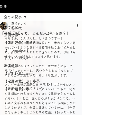
記事
全ての記事
藤松えいら
全ての記事
4月14日
「平成.EXEって、どんな人がいるの？」
公演情報
みなさん、こんばんわ。とうまつです〜！
【定期連載】蔵谷日向
今回のコラムは前回に引き続いて二番目くらいに聞
かれているような気がする質問を取り上げてみまし
【information】
た。前回はチームとしての話をしたので、今回はも
う少し“人”の話をしてみようと思います。
平成.EXEの人々
出演情報
ぜんぶ、ぜんぶひっくるめて一言で言うなら、平
成.EXEのメンバーは「思いやりとおもてなしのプ
【定期連載】annie
ロ」な方々が集まっているような気がします。
【定期連載】山下歩夢
メンバー全員が演劇企画 平成.EXE の頃からのメン
【定期連載】藤松えいら
バーです。つい昨年、「このメンバーたちと一緒な
ら演劇以外のものづくりに楽しく挑戦できるかもし
れない...！」と思い立ったのがきっかけなので。い
わゆる文系のものづくりが好きな人たちの集まりで
はあるのですが、全員に共通しているのは、「作品
にちゃんと奉仕しようとする意識」を持っていると