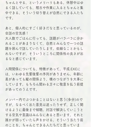
ちゃんとやる、というメリハリもある。休憩中はゆ
るく話していても、稽古や作業に入るとちゃんと集
中できる。そういう切り替えが自然にできる人たち
です。
あと、個人的にすごく好きだなと思っているのが、
会話の空気感！
大人数でごはんに行っても、話題がバラバラに分か
れることがあまりなくて、自然とみんなで一つの話
題を囲んで話していたりします。些細なことかもし
れないですが、そういうところに関係性の良さが出
るなと感じています。
人間関係についても、特徴があって。平成.EXEに
は、いわゆる先輩後輩の序列がありません。年齢に
差があっても縦の関係より、横のつながりを大事に
しています。もちろん関わる方々に敬意を払う前提
があってのうえです。
メンバー内でぶつかることはないと思う(多分)ので
すが、なるべく出た意見は遮ったりせず、正しく聞
けるように最後まで傾聴。対話で解決していこうと
する空気や意識はみんなにあると思います。それと
誰かが困っていたら声をかける。そういう当たり前
のことを、ちゃんとできる人たちだと思っていま