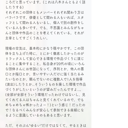
ころだと思っています。(これは八木さんともよく話
したりする)
それぞれこの団体ともメンバーそれぞれ関わり方は
バラバラです。俳優として関わる人もいれば、スタ
ッフとして関わる人もいるし、個人で別の創作をし
ている人も多いです。でも、不思議とみんながちゃ
んと団体や作品のことを考えてくれている。それが
主宰としてすごくうれしい。
現場の空気は、基本的にかなり穏やかです。この団
体を立ち上げた時に、とにかく徹底したかったのが
リラックスして安心できる環境で作品づくりに演じ
ることに集中すること。私自身が20代の頃にいろん
な団体さんにお世話になって、序列とか、他人の悪
口とか陰口とか、言いやすい人だけに強く当たるみ
たいなのとか、頼んでないのに複数人で1人を指導
(演出)したりとか...そういうものを廃した環境で作品
づくりがしたいというのが望みだったんですよ...。
(全部が全部そういう環境だったわけではないし、見
てくれてる人はちゃんと見てくれているので。でも
めちゃめちゃ怖かったよー！)という感じ！だったの
で！なるべくみんなが安心して参加できる座組にな
るように意識しているのもあると思います。
ただ、そのぶん“ゆるい”だけではなくて、やるときは