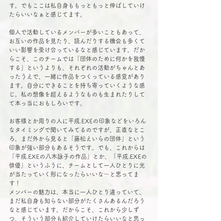
す。でもここは私自身ももっともっと伸ばしていけ
たらいいなぁと感じてます。
個人で活動しているメンバーが多いこともあって、
お互いの作品を見たり、読んだりする機会も多くて
いい影響を受け合っているなと感じています。だか
らこそ、このチームでは「団体のために何かを我慢
する」というよりも、それぞれの活動がちゃんとあ
ったうえで、一緒に作品をつくっている感覚があり
ます。自分にできることを持ち寄っていくような感
じ。私の想像を超えるようなものも生まれたりして
て本っ当におもしろいです。
お客様とか周りの人に平成.EXEの印象などをいろん
なタイミングで聞いてみてるのですが、正直なとこ
ろ、まだ外から見ると「藤松えいらの団体」という
印象が強い部分もあるそうです。でも、これからは
「平成.EXEの八木詠子の作品」とか、「平成.EXEの
俳優」というふうに、チームとして一人ひとりに光
が当たっていく形になったらいいな〜と思ってま
す！
メンバーの魅力は、本当に一人ひとり違っていて、
まだ私自身も知らない部分がたくさんあるんだろう
なと感じています。だからこそ、これから少しず
つ、そういう部分も紹介していけたらいいなと思っ