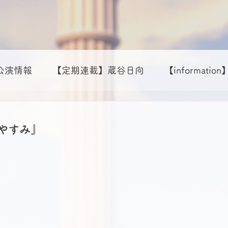
公演情報
【定期連載】蔵谷日向
【information
の人々
出演情報
【定期連載】annie
【定期連
やすみ』
】藤松えいら