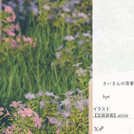
　さいきんの落書
　bye
イラスト
【定期連載】annie