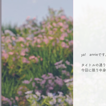
　ya!　annieで
　タイトルの通り
　今回に限り中身