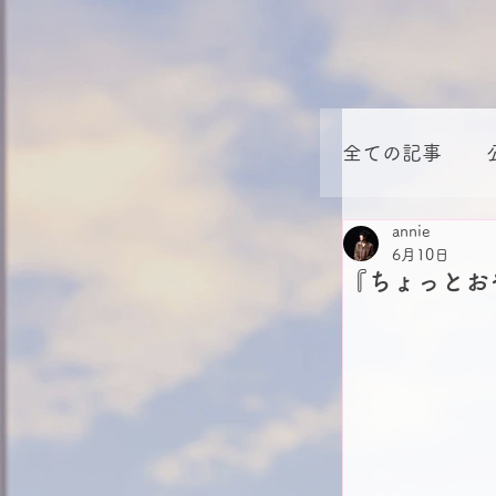
全ての記事
annie
平成.EXE
6月10日
『ちょっとお
【定期連載