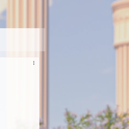
】
載】山下歩夢