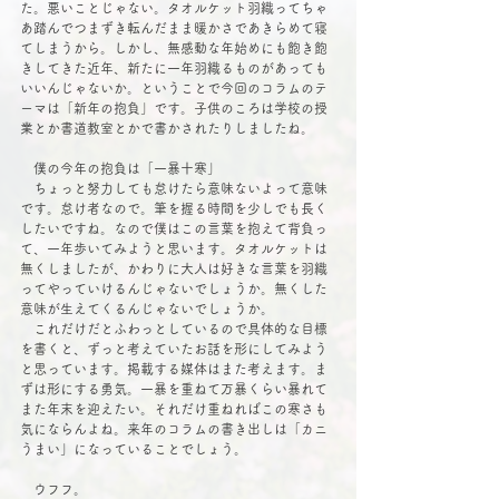
た。悪いことじゃない。タオルケット羽織ってちゃ
あ踏んでつまずき転んだまま暖かさであきらめて寝
てしまうから。しかし、無感動な年始めにも飽き飽
きしてきた近年、新たに一年羽織るものがあっても
いいんじゃないか。ということで今回のコラムのテ
ーマは「新年の抱負」です。子供のころは学校の授
業とか書道教室とかで書かされたりしましたね。
　僕の今年の抱負は「一暴十寒」
　ちょっと努力しても怠けたら意味ないよって意味
です。怠け者なので。筆を握る時間を少しでも長く
したいですね。なので僕はこの言葉を抱えて背負っ
て、一年歩いてみようと思います。タオルケットは
無くしましたが、かわりに大人は好きな言葉を羽織
ってやっていけるんじゃないでしょうか。無くした
意味が生えてくるんじゃないでしょうか。
　これだけだとふわっとしているので具体的な目標
を書くと、ずっと考えていたお話を形にしてみよう
と思っています。掲載する媒体はまた考えます。ま
ずは形にする勇気。一暴を重ねて万暴くらい暴れて
また年末を迎えたい。それだけ重ねればこの寒さも
気にならんよね。来年のコラムの書き出しは「カニ
うまい」になっていることでしょう。
　ウフフ。