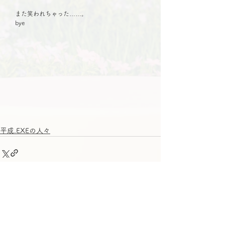
　また笑われちゃった……。
　bye
平成.EXEの人々
すべて表示
関連記事