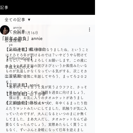
記事
全ての記事
annie
全ての記事
2025年1月16日
『新年の抱負』annie
公演情報
　ya
【定期連載】蔵谷日向
　annieです。寒い季節になりましたね。ということ
はそろそろ年が明けるのでは？いやどうやら明けて
【information】
るらしい。今年もよろしくお願いします。この歳に
もなると年末年始の詫びさびというか風情みたいな
平成.EXEの人々
ものが気温しかなくなっている気がする。次こそカ
出演情報
ニしゃぶで優雅に年越してやろう、まってろ２０２
６！
【定期連載】annie
　来年のことを言うと鬼が笑うよウフフと、さっそ
く笑われたところで、話題を過去に向けましょう。
【定期連載】山下歩夢
　僕は昔、お気に入りのタオルケットがありまし
【定期連載】藤松えいら
た。水色のペラペラのやつで、年中くるまったり抱
えたりマントみたいにしてました。肌触りが気に入
っていたのですが、大人になるといつのまにか無く
してました。まあ大人だし、タオルケットなんて必
要なくなったんでしょう。実際あたらしく買うこと
もなく、ずいぶんと身軽になって巳年を迎えまし