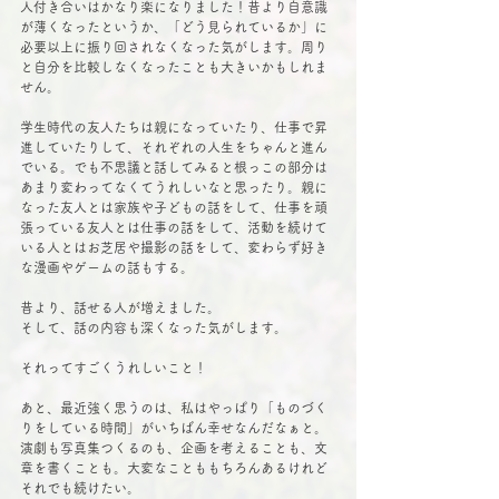
人付き合いはかなり楽になりました！昔より自意識
が薄くなったというか、「どう見られているか」に
必要以上に振り回されなくなった気がします。周り
と自分を比較しなくなったことも大きいかもしれま
せん。
学生時代の友人たちは親になっていたり、仕事で昇
進していたりして、それぞれの人生をちゃんと進ん
でいる。でも不思議と話してみると根っこの部分は
あまり変わってなくてうれしいなと思ったり。親に
なった友人とは家族や子どもの話をして、仕事を頑
張っている友人とは仕事の話をして、活動を続けて
いる人とはお芝居や撮影の話をして、変わらず好き
な漫画やゲームの話もする。
昔より、話せる人が増えました。
そして、話の内容も深くなった気がします。
それってすごくうれしいこと！
あと、最近強く思うのは、私はやっぱり「ものづく
りをしている時間」がいちばん幸せなんだなぁと。
演劇も写真集つくるのも、企画を考えることも、文
章を書くことも。大変なことももちろんあるけれど
それでも続けたい。