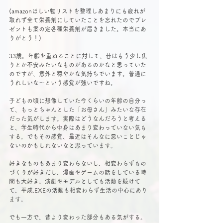
(amazonほしい物リストを整理しあまりにも疲れが
取れず全て栄養剤にしていたことを忘れたのでプレ
ゼントも案の定各種栄養剤が届きました。本当にあ
りがとう！)
33歳。年齢を重ねることに対して、昔はもう少し焦
りとか不安みたいなものがあるのかなと思っていた
のですが、意外と穏やかな気持ちでいます。普通に
うれしいな〜という感覚が強いですね。
子どもの頃に想像していた今くらいの年齢の自分っ
て、もっとちゃんとした「お母さん」みたいな存在
だった気がします。実際はどうなんだろうと考える
と、学生時代から中身はあまり変わっていない気も
する。でもその感覚、最近はそんなに悪いことじゃ
ないのかもしれないなと思っています。
好きなものもあまり変わらないし、相変わらずもの
づくりが好きだし、漫画やゲームの話をしている時
間も大好き。演劇やモデルとしても活動を続けて
て、平成.EXEの活動も相変わらず生活の中心にあり
ます。
でも一方で、昔より変わった部分もある気がする。