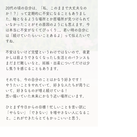
20代の頃の自分は、「私、このままで大丈夫なの
か！？」って定期的に不安になることもありまし
た。軸となるような場所とか居場所が見つけられて
いなかったことがその原因のようにも思えます。今
は本当に不安がなくてびっくり...。若い時の自分に
は「続けていたらいいことあるよ」って伝えたいで
すね。
不安はないけど完璧というわけではないので、夜更
かしは前よりできなくなったし生活とのバランスも
まだまだ難しいなと。妊娠・出産についてだけは少
し焦りを感じることもあります。
それでも、今の自分のことはかなり好きです！
やりたいことをやれていて、好きな人たちが周りに
いて、好きなものが増え続けている！
思い描いていた未来にかなり近い場所にいます。
ひとまず今日からの目標！忙しいことを言い訳に
「やらない」「できない」を増やさない人になるこ
と。これができたらとてもかっこいいと思う。
それと今年意識していきたいのは、肩書きとか立場
を越えて、私個人として出会った人たちと出来るだ