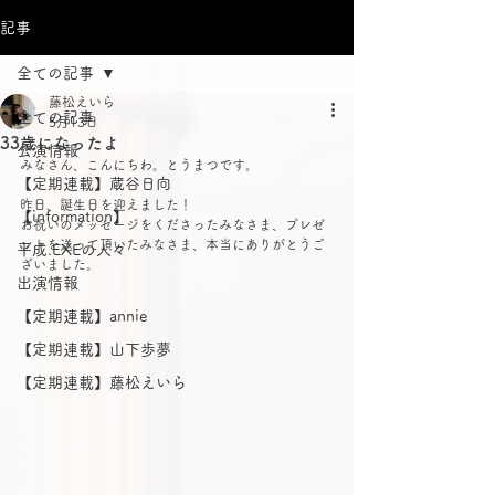
記事
全ての記事
藤松えいら
全ての記事
5月13日
33歳になったよ
公演情報
みなさん、こんにちわ。とうまつです。
【定期連載】蔵谷日向
昨日、誕生日を迎えました！
【information】
お祝いのメッセージをくださったみなさま、プレゼ
ントを送って頂いたみなさま、本当にありがとうご
平成.EXEの人々
ざいました。
出演情報
【定期連載】annie
【定期連載】山下歩夢
【定期連載】藤松えいら